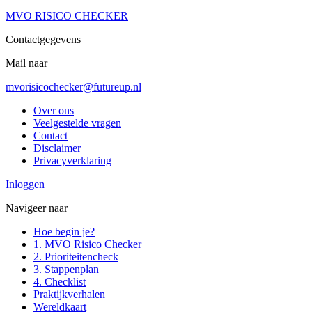
MVO
RISICO
CHECKER
Contactgegevens
Mail naar
mvorisicochecker@futureup.nl
Over ons
Veelgestelde vragen
Contact
Disclaimer
Privacyverklaring
Inloggen
Navigeer naar
Hoe begin je?
1. MVO Risico Checker
2. Prioriteitencheck
3. Stappenplan
4. Checklist
Praktijkverhalen
Wereldkaart