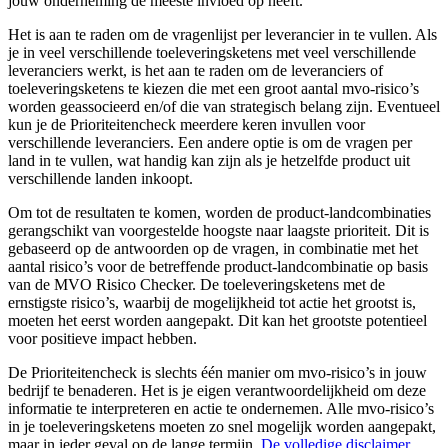
jouw onderneming de meeste invloed op heeft.
Het is aan te raden om de vragenlijst per leverancier in te vullen. Als
je in veel verschillende toeleveringsketens met veel verschillende
leveranciers werkt, is het aan te raden om de leveranciers of
toeleveringsketens te kiezen die met een groot aantal mvo-risico’s
worden geassocieerd en/of die van strategisch belang zijn. Eventueel
kun je de Prioriteitencheck meerdere keren invullen voor
verschillende leveranciers. Een andere optie is om de vragen per
land in te vullen, wat handig kan zijn als je hetzelfde product uit
verschillende landen inkoopt.
Om tot de resultaten te komen, worden de product-landcombinaties
gerangschikt van voorgestelde hoogste naar laagste prioriteit. Dit is
gebaseerd op de antwoorden op de vragen, in combinatie met het
aantal risico’s voor de betreffende product-landcombinatie op basis
van de MVO Risico Checker. De toeleveringsketens met de
ernstigste risico’s, waarbij de mogelijkheid tot actie het grootst is,
moeten het eerst worden aangepakt. Dit kan het grootste potentieel
voor positieve impact hebben.
De Prioriteitencheck is slechts één manier om mvo-risico’s in jouw
bedrijf te benaderen. Het is je eigen verantwoordelijkheid om deze
informatie te interpreteren en actie te ondernemen. Alle mvo-risico’s
in je toeleveringsketens moeten zo snel mogelijk worden aangepakt,
maar in ieder geval op de lange termijn.
De volledige disclaimer