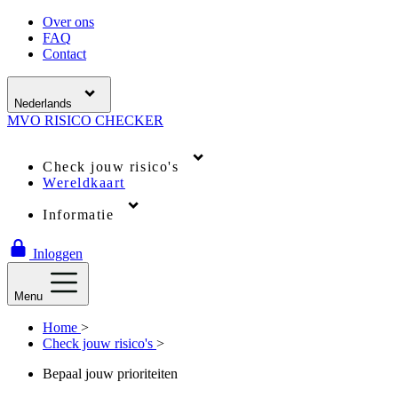
Over ons
FAQ
Contact
Nederlands
MVO
RISICO
CHECKER
Check jouw risico's
Wereldkaart
Informatie
Inloggen
Menu
Home
>
Check jouw risico's
>
Bepaal jouw prioriteiten