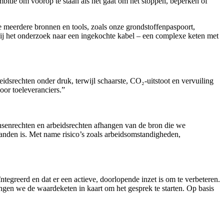
bitie om voorop te staan als het gaat om het stoppen, beperken of
we meerdere bronnen en tools, zoals onze grondstoffenpaspoort,
ij het onderzoek naar een ingekochte kabel – een complexe keten met
idsrechten onder druk, terwijl schaarste, CO₂-uitstoot en vervuiling
or toeleveranciers.”
ensenrechten en arbeidsrechten afhangen van de bron die we
landen is. Met name risico’s zoals arbeidsomstandigheden,
ntegreerd en dat er een actieve, doorlopende inzet is om te verbeteren.
gen we de waardeketen in kaart om het gesprek te starten. Op basis