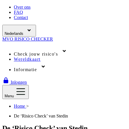
Over ons
FAQ
Contact
Nederlands
MVO
RISICO
CHECKER
Check jouw risico's
Wereldkaart
Informatie
Inloggen
Menu
Home
>
De ‘Risico Check’ van Stedin
De ‘Risico Check’ van Stedin