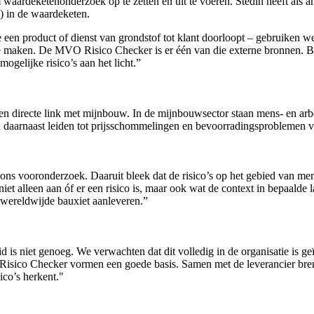
ardeketenonderzoek op te zetten en uit te voeren. Stedin heeft als am
 in de waardeketen.
e een product of dienst van grondstof tot klant doorloopt – gebruiken 
 te maken. De MVO Risico Checker is er één van die externe bronnen. B
ogelijke risico’s aan het licht.”
en directe link met mijnbouw. In de mijnbouwsector staan mens- en arbe
 daarnaast leiden tot prijsschommelingen en bevoorradingsproblemen vo
 ons vooronderzoek. Daaruit bleek dat de risico’s op het gebied van m
t alleen aan óf er een risico is, maar ook wat de context in bepaalde 
e wereldwijde bauxiet aanleveren.”
d is niet genoeg. We verwachten dat dit volledig in de organisatie is geï
Risico Checker vormen een goede basis. Samen met de leverancier bren
ico’s herkent."