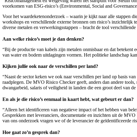
“Risicomanagement en wetgeving waren het startpunt voor Stedin om wa
voorkomen van ESG-risico’s (Environmental, Social and Governance)
Voor het waardeketenonderzoek – waarin je kijkt naar alle stappen di
workshops en verschillende externe bronnen om risico’s inzichtelijk
diverse metalen en verwerkingsstappen – bracht de tool verschillende m
Aan welke risico’s moet je dan denken?
“Bij de productie van kabels zijn metalen onmisbaar en dat betekent e
van water en bodem uitdagingen vormen. Het politieke landschap kan
Kijken jullie ook naar de verschillen per land?
“Naast de sector keken we ook naar verschillen per land op basis van
raadplegen. De MVO Risico Checker geeft, anders dan andere tools, nie
dwangarbeid, salaris of veiligheid in landen die een groot deel van d
En als je die risico’s eenmaal in kaart hebt, wat gebeurt er dan?
“Alleen het identificeren van negatieve impact of het hebben van belei
Gesprekken met leveranciers, documentatie en inzichten uit de MVO 
van ons onderzoek vragen we of de leverancier de geïdentificeerde ris
Hoe gaat zo’n gesprek dan?