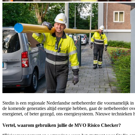
Stedin is een regionale Nederlandse netbeheerder die voornamelijk in 
de komende generaties altijd energie hebben, gaat de netbeheerder ove
energienet, of beter gezegd, ons energiesysteem. Nieuwe technieken h
Vertel, waarom gebruiken jullie de MVO Risico Checker?