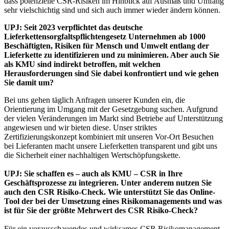
dass potenzielle CSR-Risiken im Hinblick auf Ausmaß und Umfang
sehr vielschichtig sind und sich auch immer wieder ändern können.
UPJ: Seit 2023 verpflichtet das deutsche
Lieferkettensorgfaltspflichtengesetz Unternehmen ab 1000
Beschäftigten, Risiken für Mensch und Umwelt entlang der
Lieferkette zu identifizieren und zu minimieren. Aber auch Sie
als KMU sind indirekt betroffen, mit welchen
Herausforderungen sind Sie dabei konfrontiert und wie gehen
Sie damit um?
Bei uns gehen täglich Anfragen unserer Kunden ein, die
Orientierung im Umgang mit der Gesetzgebung suchen. Aufgrund
der vielen Veränderungen im Markt sind Betriebe auf Unterstützung
angewiesen und wir bieten diese. Unser striktes
Zertifizierungskonzept kombiniert mit unseren Vor-Ort Besuchen
bei Lieferanten macht unsere Lieferketten transparent und gibt uns
die Sicherheit einer nachhaltigen Wertschöpfungskette.
UPJ: Sie schaffen es – auch als KMU – CSR in Ihre
Geschäftsprozesse zu integrieren. Unter anderem nutzen Sie
auch den CSR Risiko-Check. Wie unterstützt Sie das Online-
Tool der bei der Umsetzung eines Risikomanagements und was
ist für Sie der größte Mehrwert des CSR Risiko-Check?
Für ein vorausschauendes und wirksames CSR Risikomanagement