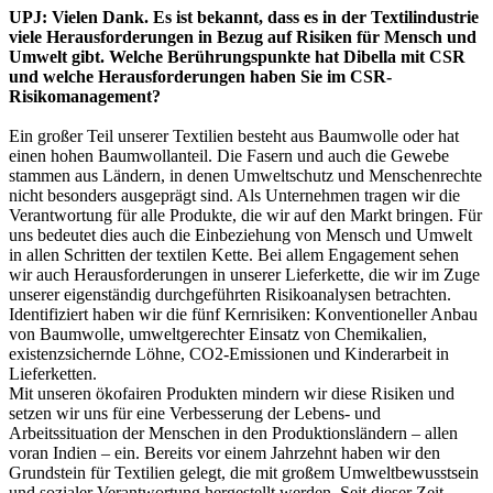
UPJ: Vielen Dank. Es ist bekannt, dass es in der Textilindustrie
viele Herausforderungen in Bezug auf Risiken für Mensch und
Umwelt gibt. Welche Berührungspunkte hat Dibella mit CSR
und welche Herausforderungen haben Sie im CSR-
Risikomanagement?
Ein großer Teil unserer Textilien besteht aus Baumwolle oder hat
einen hohen Baumwollanteil. Die Fasern und auch die Gewebe
stammen aus Ländern, in denen Umweltschutz und Menschenrechte
nicht besonders ausgeprägt sind. Als Unternehmen tragen wir die
Verantwortung für alle Produkte, die wir auf den Markt bringen. Für
uns bedeutet dies auch die Einbeziehung von Mensch und Umwelt
in allen Schritten der textilen Kette. Bei allem Engagement sehen
wir auch Herausforderungen in unserer Lieferkette, die wir im Zuge
unserer eigenständig durchgeführten Risikoanalysen betrachten.
Identifiziert haben wir die fünf Kernrisiken: Konventioneller Anbau
von Baumwolle, umweltgerechter Einsatz von Chemikalien,
existenzsichernde Löhne, CO2-Emissionen und Kinderarbeit in
Lieferketten.
Mit unseren ökofairen Produkten mindern wir diese Risiken und
setzen wir uns für eine Verbesserung der Lebens- und
Arbeitssituation der Menschen in den Produktionsländern – allen
voran Indien – ein. Bereits vor einem Jahrzehnt haben wir den
Grundstein für Textilien gelegt, die mit großem Umweltbewusstsein
und sozialer Verantwortung hergestellt werden. Seit dieser Zeit