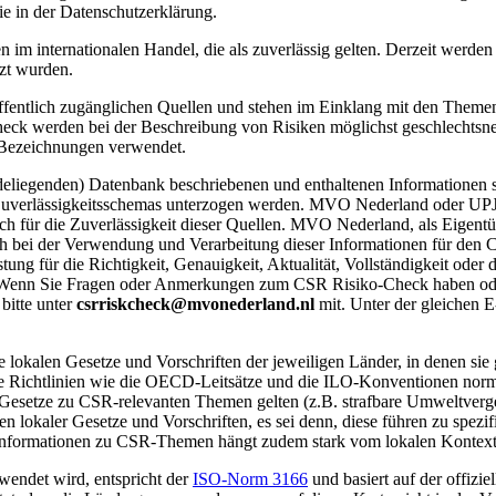
e in der Datenschutzerklärung.
im internationalen Handel, die als zuverlässig gelten. Derzeit werden
zt wurden.
fentlich zugänglichen Quellen und stehen im Einklang mit den Theme
ck werden bei der Beschreibung von Risiken möglichst geschlechtsne
e Bezeichnungen verwendet.
deliegenden) Datenbank beschriebenen und enthaltenen Informationen s
Zuverlässigkeitsschemas unterzogen werden.
MVO Nederland oder UPJ bz
ch für die Zuverlässigkeit dieser Quellen. MVO Nederland, als Eigentü
sich bei der Verwendung und Verarbeitung dieser Informationen für d
ng für die Richtigkeit, Genauigkeit, Aktualität, Vollständigkeit oder 
Wenn Sie Fragen oder Anmerkungen zum CSR Risiko-Check haben oder 
bitte unter
csrriskcheck@mvonederland.nl
mit. Unter der gleichen 
lokalen Gesetze und Vorschriften der jeweiligen Länder, in denen sie ge
ale Richtlinien wie die OECD-Leitsätze und die ILO-Konventionen norma
Gesetze zu CSR-relevanten Themen gelten (z.B. strafbare Umweltvergeh
 lokaler Gesetze und Vorschriften, es sei denn, diese führen zu spezi
koinformationen zu CSR-Themen hängt zudem stark vom lokalen Kontext
wendet wird, entspricht der
ISO-Norm 3166
und basiert auf der offizi