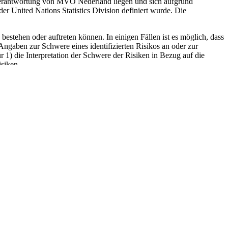
 Verantwortung von MVO Nederland liegen und sich aufgrund
 der United Nations Statistics Division definiert wurde. Die
estehen oder auftreten können. In einigen Fällen ist es möglich, dass
ngaben zur Schwere eines identifizierten Risikos an oder zur
 1) die Interpretation der Schwere der Risiken in Bezug auf die
siken.
itteln. Die Projektpartner oder ihre Vertreter*innen übernehmen
us dem CSR Risiko-Check oder den entsprechenden Websites durch
sen, Scannen, Anfertigen von Screenshots und Snapshots, Kopieren,
t. Wenn Sie Informationen aus dem CSR Risiko-Check verwenden, z.