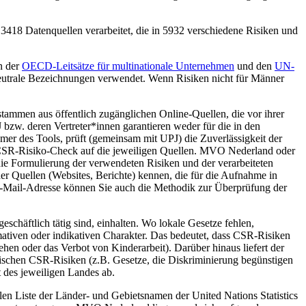
 3418 Datenquellen verarbeitet, die in 5932 verschiedene Risiken und
n der
OECD-Leitsätze für multinationale Unternehmen
und den
UN-
utrale Bezeichnungen verwendet. Wenn Risiken nicht für Männer
tammen aus öffentlich zugänglichen Online-Quellen, die vor ihrer
w. deren Vertreter*innen garantieren weder für die in den
mer des Tools, prüft (gemeinsam mit UPJ) die Zuverlässigkeit der
en CSR-Risiko-Check auf die jeweiligen Quellen. MVO Nederland oder
die Formulierung der verwendeten Risiken und der verarbeiteten
Quellen (Websites, Berichte) kennen, die für die Aufnahme in
E-Mail-Adresse können Sie auch die Methodik zur Überprüfung der
schäftlich tätig sind, einhalten.
Wo lokale Gesetze fehlen,
tiven oder indikativen Charakter.
Das bedeutet, dass CSR-Risiken
en oder das Verbot von Kinderarbeit). Darüber hinaus liefert der
fischen CSR-Risiken (z.B. Gesetze, die Diskriminierung begünstigen
 des jeweiligen Landes ab.
ellen Liste der Länder- und Gebietsnamen der United Nations Statistics