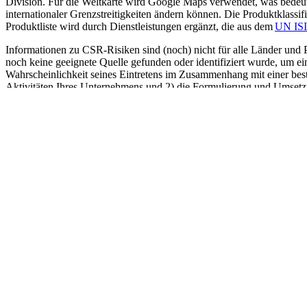
Division.
Für die Weltkarte wird Google Maps verwendet, was bedeut
internationaler Grenzstreitigkeiten ändern können.
Die Produktklassifi
Produktliste wird durch Dienstleistungen ergänzt, die aus dem
UN ISI
Informationen zu CSR-Risiken sind (noch) nicht für alle Länder und P
noch keine geeignete Quelle gefunden oder identifiziert wurde, um e
Wahrscheinlichkeit seines Eintretens im Zusammenhang mit einer besti
Aktivitäten Ihres Unternehmens und 2) die Formulierung und Umset
Die Nutzung des CSR Risiko-Check ist freiwillig und hat keine recht
keine Haftung für Schäden, die aus der Nutzung des CSR Risiko-Che
Der CSR Risiko-Check und seine Datenbank dürfen nicht für kommerz
automatisierte Systeme oder Software zu extrahieren, um den CSR R
Archivieren oder Speichern von Inhalten des CSR Risiko-Check oder
B. in Ihrem Jahresbericht, geben Sie bitte MVO Nederland als Quelle
Copyright © MVO Nederland 2025
CSR
RISIKO
CHECK
Kontaktdaten
Rufen Sie uns an
+310302305600