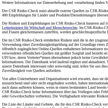
Weitere Informationen zur Datenerhebung und -verarbeitung finden Si
Der CSR Risiko-Check nutzt aktuelle externe Quellen zu CSR-Risiken 
480 Empfehlungen für Länder und Produkte/Dienstleistungen überset
Die Risiken und Empfehlungen im CSR Risiko-Check basieren auf öf
Leitprinzipien für Wirtschaft und Menschenrechte
.
Im CSR-Risiko-Che
und Frauen gleichermassen zutreffen, werden geschlechtsspezifisch
Die im CSR Risiko-Check ermittelten Risiken und die in der (zugrun
Verwendung einer Zuverlässigkeitsprüfung auf der Grundlage eines 
öffentlich zugänglichen Online-Quellen enthaltenen Informationen no
verwendeten öffentlichen Quellen mit größter Sorgfalt und bezieht 
UPJ bzw. deren Vertreter*innen übernehmen jedoch keine Gewährleistu
Informationen. Die Datenbank wird laufend ergänzt und aktualisiert.
unsere Datenbank interessant oder notwendig sind, teilen Sie uns dies 
Zuverlässigkeit von Quellen anfordern.
Von allen Unternehmen und Organisationen wird erwartet, dass sie die 
unzureichend sind oder nicht eingehalten werden, haben internation
auch dann auftreten können, wenn in einem bestimmten Land bereits 
CSR Risiko-Check keine Informationen über das Vorliegen oder Fehlen
oder Gewerkschaften verbieten). Die Verfügbarkeit relevanter Risi
Die Liste der Länder und Gebiete, die für den CSR Risiko-Check ver