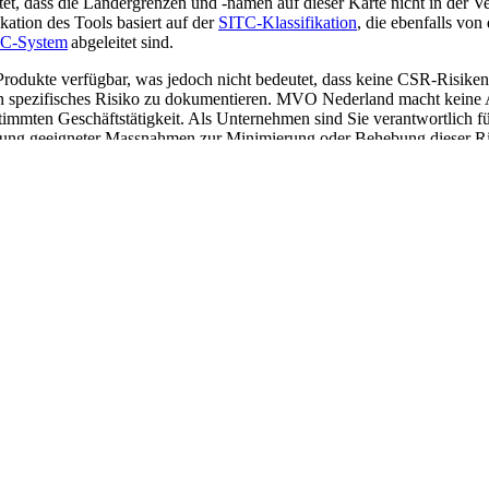
et, dass die Ländergrenzen und -namen auf dieser Karte nicht in der
kation des Tools basiert auf der
SITC-Klassifikation
, die ebenfalls von
C-System
abgeleitet sind.
rodukte verfügbar, was jedoch nicht bedeutet, dass keine CSR-Risiken b
in spezifisches Risiko zu dokumentieren. MVO Nederland macht keine A
mmten Geschäftstätigkeit. Als Unternehmen sind Sie verantwortlich für
zung geeigneter Massnahmen zur Minimierung oder Behebung dieser Ri
lichen Konsequenzen, z. B. bei der Beantragung von staatlichen Förderm
ck oder einer Fehlfunktion des CSR Risiko-Check entstehen.
ielle Zwecke verwendet werden, und es ist nicht gestattet, Daten a
isiko-Check für kommerzielle Zwecke verfügbar zu machen. Das Ausle
 der zugehörigen Websites ist ohne unsere Zustimmung nicht gestatte
 an.